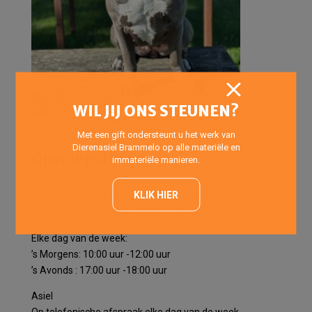
WIL JIJ ONS STEUNEN?
Met een gift ondersteunt u het werk van
Dierenasiel Brammelo op alle materiële en
Openingstijden
immateriële manieren.
Pension
KLIK HIER
Voor het halen en brengen van pensiondieren het gehele
jaar geopend op onderstaande tijden:
Elke dag van de week:
’s Morgens: 10:00 uur -12:00 uur
’s Avonds : 17:00 uur -18:00 uur
Asiel
Op telefonische afspraak elke dag van de week.