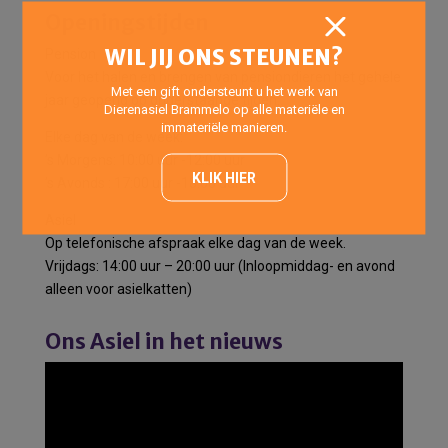
Openingstijden
WIL JIJ ONS STEUNEN?
Pension
Voor het halen en brengen van pensiondieren het gehele
Met een gift ondersteunt u het werk van
jaar geopend op onderstaande tijden:
Dierenasiel Brammelo op alle materiële en
immateriële manieren.
Elke dag van de week:
’s Morgens: 10:00 uur -12:00 uur
KLIK HIER
’s Avonds : 17:00 uur -18:00 uur
Asiel
Op telefonische afspraak elke dag van de week.
Vrijdags: 14:00 uur – 20:00 uur (Inloopmiddag- en avond
alleen voor asielkatten)
Ons Asiel in het nieuws