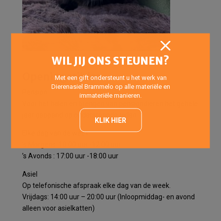
WIL JIJ ONS STEUNEN?
Openingstijden
Met een gift ondersteunt u het werk van
Dierenasiel Brammelo op alle materiële en
Pension
immateriële manieren.
Voor het halen en brengen van pensiondieren het gehele
jaar geopend op onderstaande tijden:
KLIK HIER
Elke dag van de week:
’s Morgens: 10:00 uur -12:00 uur
’s Avonds : 17:00 uur -18:00 uur
Asiel
Op telefonische afspraak elke dag van de week.
Vrijdags: 14:00 uur – 20:00 uur (Inloopmiddag- en avond
alleen voor asielkatten)