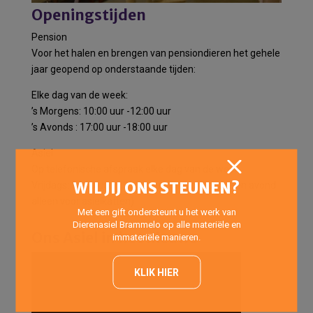
Openingstijden
Pension
Voor het halen en brengen van pensiondieren het gehele
jaar geopend op onderstaande tijden:
Elke dag van de week:
’s Morgens: 10:00 uur -12:00 uur
’s Avonds : 17:00 uur -18:00 uur
Asiel
Op telefonische afspraak elke dag van de week.
WIL JIJ ONS STEUNEN?
Vrijdags: 14:00 uur – 20:00 uur (Inloopmiddag- en avond
alleen voor asielkatten)
Met een gift ondersteunt u het werk van
Dierenasiel Brammelo op alle materiële en
Ons Asiel in het nieuws
immateriële manieren.
KLIK HIER