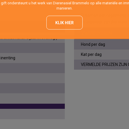
 gift ondersteunt u het werk van Dierenasiel Brammelo op alle materiële en imm
Seniorenkat
manieren.
Er komen ook regelmatig z
de eigenaar zijn dier weer
KLIK HIER
ZWERFDIEREN
iorenkat vanaf 8 jaar in overleg!)
Hond per dag
Kat per dag
 inenting
VERMELDE PRIJZEN ZIJN 