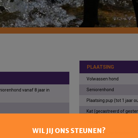
PLAATSING
Volwassen hond
Seniorenhond
niorenhond vanaf 8 jaar in
Plaatsing pup (tot 1 jaar o
Kat (gecastreerd of gester
Raskat
WIL JIJ ONS STEUNEN?
Kitten (incl. kortingsbon ste