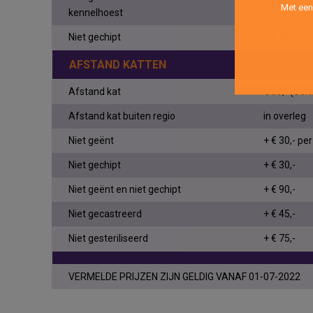
+ € 60,-
Met een
kennelhoest
Niet gechipt
+ € 30,-
AFSTAND KATTEN
Afstand kat
€ 80,- (Sen
Afstand kat buiten regio
in overleg
Niet geënt
+ € 30,- per
Niet gechipt
+ € 30,-
Niet geënt en niet gechipt
+ € 90,-
Niet gecastreerd
+ € 45,-
Niet gesteriliseerd
+ € 75,-
VERMELDE PRIJZEN ZIJN GELDIG VANAF 01-07-2022