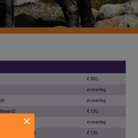
€ 300,-
in overleg
ud)
in overleg
iliseerd)
€ 150,-
in overleg
rilisatie/castratie)
€ 130