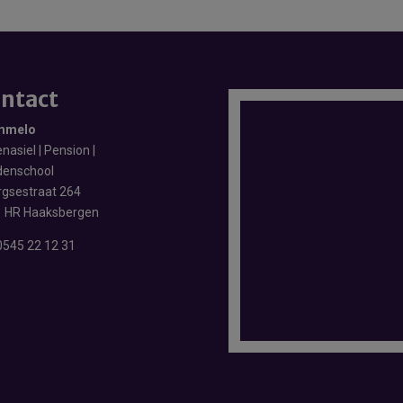
ntact
mmelo
nasiel | Pension |
enschool
rgsestraat 264
 HR Haaksbergen
0545 22 12 31