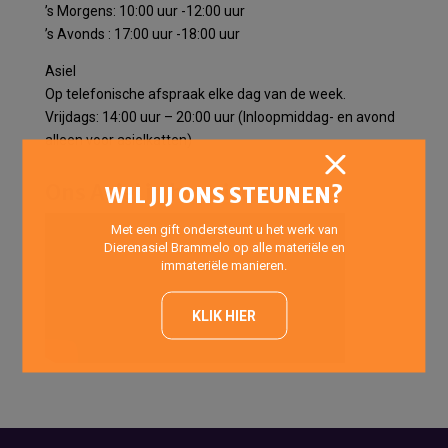
’s Morgens: 10:00 uur -12:00 uur
’s Avonds : 17:00 uur -18:00 uur
Asiel
Op telefonische afspraak elke dag van de week.
Vrijdags: 14:00 uur – 20:00 uur (Inloopmiddag- en avond
alleen voor asielkatten)
Ons Asiel in het nieuws
WIL JIJ ONS STEUNEN?
Met een gift ondersteunt u het werk van
Dierenasiel Brammelo op alle materiële en
immateriële manieren.
KLIK HIER