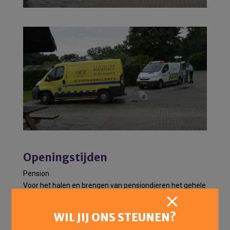
Openingstijden
Pension
Voor het halen en brengen van pensiondieren het gehele
jaar geopend op onderstaande tijden:
WIL JIJ ONS STEUNEN?
Elke dag van de week:
’s Morgens: 10:00 uur -12:00 uur