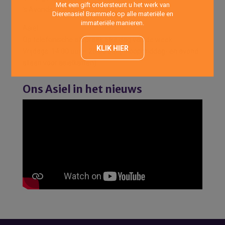
Met een gift ondersteunt u het werk van
’s Avonds : 17:00 uur -18:00 uur
Dierenasiel Brammelo op alle materiële en
immateriële manieren.
Asiel
Op telefonische afspraak elke dag van de week.
KLIK HIER
Vrijdags: 14:00 uur – 20:00 uur (Inloopmiddag- en avond
alleen voor asielkatten)
Ons Asiel in het nieuws