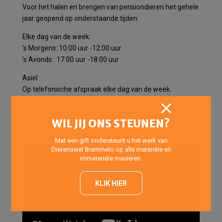
Voor het halen en brengen van pensiondieren het gehele
jaar geopend op onderstaande tijden:
Elke dag van de week:
’s Morgens: 10:00 uur -12:00 uur
’s Avonds : 17:00 uur -18:00 uur
Asiel
Op telefonische afspraak elke dag van de week.
Vrijdags: 14:00 uur – 20:00 uur (Inloopmiddag- en avond
alleen voor asielkatten)
WIL JIJ ONS STEUNEN?
Ons Asiel in het nieuws
Met een gift ondersteunt u het werk van
Dierenasiel Brammelo op alle materiële en
immateriële manieren.
KLIK HIER