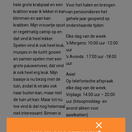
hele grote krabpaal en een
Voor het halen en brengen
krabton waar ik lekker in kan
van pensiondieren het
klimmen en aan kan
gehele jaar geopend op
krabben. Mijn vrouwtje spuit
onderstaande tijden:
er regelmatig catnip op en
Elke dag van de week:
dat vind ik heel lekker.
’s Morgens: 10:00 uur -12:00
Spelen vind ik ook heel leuk,
uur
muisjes in de lucht gooien
’s Avonds : 17:00 uur -18:00
en samen spelen met een
uur
grote pauwenveer, dat vind
ik ook heel erg leuk. Mijn
Asiel
baasje is nu bezig met de
Op telefonische afspraak
tuin, zodat ik straks ook
elke dag van de week.
naar buiten kan, maar niet
Vrijdags: 14:00 uur – 20:00
de tuin uit kan. Maar tot nu
uur (Inloopmiddag- en
toe vind ik dat nog helemaal
avond alleen voor
niet interessant. Binnen is
asielkatten)
genoeg te beleven en heel
gezellig met de mensen die
Ons Asiel in het