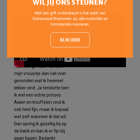
WIL JIJ ONS STEUNEN?
hier wonen. Daarbij is mijn
nieuws
grootste hobby slapen en
Met een gift ondersteunt u het werk van
dat doe ik het liefste binnen
Dierenasiel Brammelo op alle materiële en
op een heerlijk plekje. Bij
immateriële manieren.
Brammelo zeiden ze dat ik
wel wat aan mocht komen,
KLIK HIER
nou dat is wel gelukt. Ik krijg
hier ook lekker nat voer,
maar ben wel heel
kieskeurig, maar nu heeft
mijn vrouwtje dan nat voer
gevonden wat ik heeeeel
lekker vind. Ja tenslotte ben
ik wel een echte prinses.
Aaien en knuffelen vind ik
ook heel fijn, maar ik bepaal
wel zelf wanneer ik dat wil.
Dan spring ik gezellig bij op
de bank en kan ik er fijn bij
gaan liggen. Bedankt