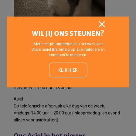
WIL JIJ ONS STEUNEN?
Openingstijden
Met een gift ondersteunt u het werk van
Pension
Dierenasiel Brammelo op alle materiële en
immateriële manieren.
Voor het halen en brengen van pensiondieren het gehele
jaar geopend op onderstaande tijden:
KLIK HIER
Elke dag van de week:
’s Morgens: 10:00 uur -12:00 uur
’s Avonds : 17:00 uur -18:00 uur
Asiel
Op telefonische afspraak elke dag van de week.
Vrijdags: 14:00 uur – 20:00 uur (Inloopmiddag- en avond
alleen voor asielkatten)
Ons Asiel in het nieuws