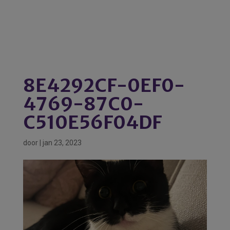
8E4292CF-0EF0-
4769-87C0-
C510E56F04DF
door
|
jan 23, 2023