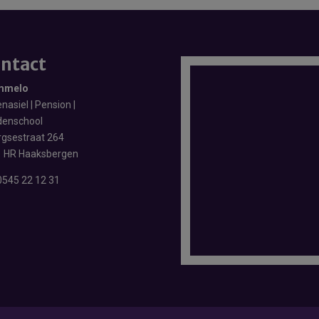
ntact
mmelo
nasiel | Pension |
enschool
rgsestraat 264
 HR Haaksbergen
0545 22 12 31