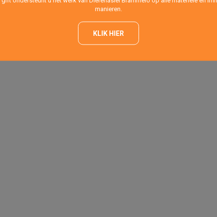
 gift ondersteunt u het werk van Dierenasiel Brammelo op alle materiële en imm
manieren.
KLIK HIER