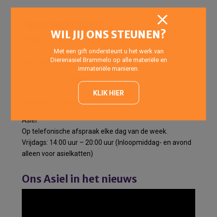
Openingstijden
WIL JIJ ONS STEUNEN?
Pension
Met een gift ondersteunt u het werk van
Voor het halen en brengen van pensiondieren het gehele
Dierenasiel Brammelo op alle materiële en
jaar geopend op onderstaande tijden:
immateriële manieren.
Elke dag van de week:
’s Morgens: 10:00 uur -12:00 uur
KLIK HIER
’s Avonds : 17:00 uur -18:00 uur
Asiel
Op telefonische afspraak elke dag van de week.
Vrijdags: 14:00 uur – 20:00 uur (Inloopmiddag- en avond
alleen voor asielkatten)
Ons Asiel in het nieuws