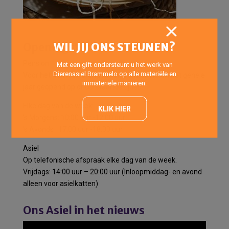
WIL JIJ ONS STEUNEN?
Openingstijden
Pension
Met een gift ondersteunt u het werk van
Dierenasiel Brammelo op alle materiële en
Voor het halen en brengen van pensiondieren het gehele
immateriële manieren.
jaar geopend op onderstaande tijden:
Elke dag van de week:
KLIK HIER
’s Morgens: 10:00 uur -12:00 uur
’s Avonds : 17:00 uur -18:00 uur
Asiel
Op telefonische afspraak elke dag van de week.
Vrijdags: 14:00 uur – 20:00 uur (Inloopmiddag- en avond
alleen voor asielkatten)
Ons Asiel in het nieuws