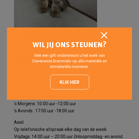
WIL JIJ ONS STEUNEN?
Met een gift ondersteunt u het werk van
Openingstijden
Dierenasiel Brammelo op alle materiële en
immateriële manieren.
Pension
Voor het halen en brengen van pensiondieren het gehele
KLIK HIER
jaar geopend op onderstaande tijden:
Elke dag van de week:
’s Morgens: 10:00 uur -12:00 uur
’s Avonds : 17:00 uur -18:00 uur
Asiel
Op telefonische afspraak elke dag van de week.
Vrijdags: 14:00 uur – 20:00 uur (Inloopmiddag- en avond