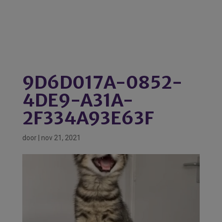
9D6D017A-0852-
4DE9-A31A-
2F334A93E63F
door
|
nov 21, 2021