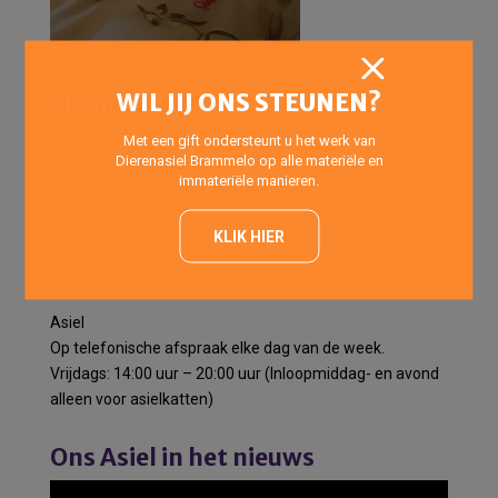
WIL JIJ ONS STEUNEN?
Openingstijden
Pension
Met een gift ondersteunt u het werk van
Dierenasiel Brammelo op alle materiële en
Voor het halen en brengen van pensiondieren het gehele
immateriële manieren.
jaar geopend op onderstaande tijden:
Elke dag van de week:
KLIK HIER
’s Morgens: 10:00 uur -12:00 uur
’s Avonds : 17:00 uur -18:00 uur
Asiel
Op telefonische afspraak elke dag van de week.
Vrijdags: 14:00 uur – 20:00 uur (Inloopmiddag- en avond
alleen voor asielkatten)
Ons Asiel in het nieuws