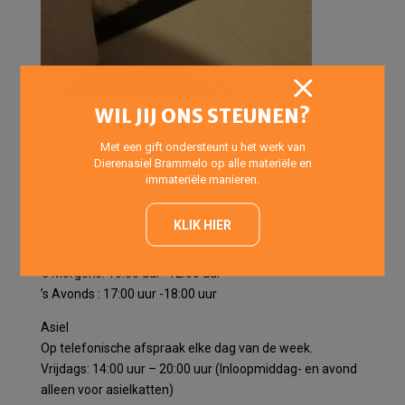
WIL JIJ ONS STEUNEN?
Openingstijden
Met een gift ondersteunt u het werk van
Dierenasiel Brammelo op alle materiële en
Pension
immateriële manieren.
Voor het halen en brengen van pensiondieren het gehele
jaar geopend op onderstaande tijden:
KLIK HIER
Elke dag van de week:
’s Morgens: 10:00 uur -12:00 uur
’s Avonds : 17:00 uur -18:00 uur
Asiel
Op telefonische afspraak elke dag van de week.
Vrijdags: 14:00 uur – 20:00 uur (Inloopmiddag- en avond
alleen voor asielkatten)