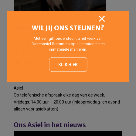
WIL JIJ ONS STEUNEN?
Openingstijden
Pension
Met een gift ondersteunt u het werk van
Dierenasiel Brammelo op alle materiële en
Voor het halen en brengen van pensiondieren het gehele
immateriële manieren.
jaar geopend op onderstaande tijden:
Elke dag van de week:
KLIK HIER
’s Morgens: 10:00 uur -12:00 uur
’s Avonds : 17:00 uur -18:00 uur
Asiel
Op telefonische afspraak elke dag van de week.
Vrijdags: 14:00 uur – 20:00 uur (Inloopmiddag- en avond
alleen voor asielkatten)
Ons Asiel in het nieuws