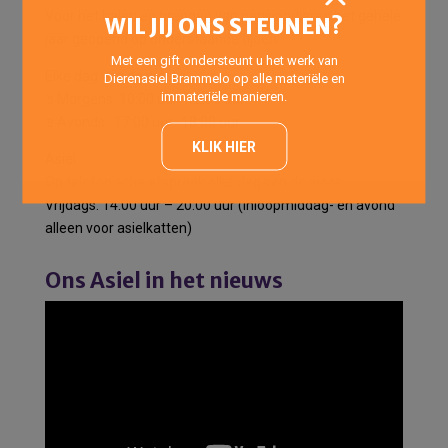
Voor het halen en brengen van pensiondieren het gehele
WIL JIJ ONS STEUNEN?
jaar geopend op onderstaande tijden:
Met een gift ondersteunt u het werk van
Elke dag van de week:
Dierenasiel Brammelo op alle materiële en
immateriële manieren.
’s Morgens: 10:00 uur -12:00 uur
’s Avonds : 17:00 uur -18:00 uur
KLIK HIER
Asiel
Op telefonische afspraak elke dag van de week.
Vrijdags: 14:00 uur – 20:00 uur (Inloopmiddag- en avond
alleen voor asielkatten)
Ons Asiel in het nieuws