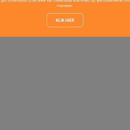
 gift ondersteunt u het werk van Dierenasiel Brammelo op alle materiële en imm
manieren.
KLIK HIER