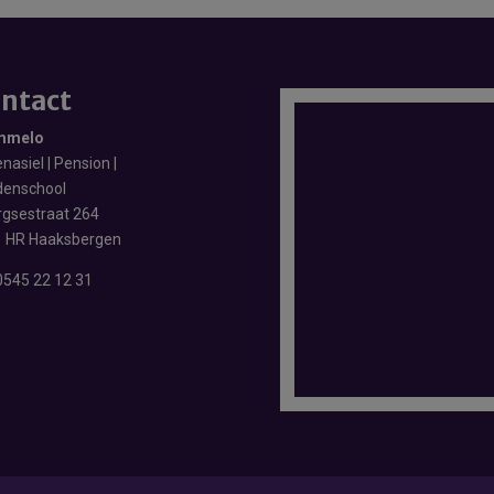
ntact
mmelo
nasiel | Pension |
enschool
rgsestraat 264
 HR Haaksbergen
0545 22 12 31