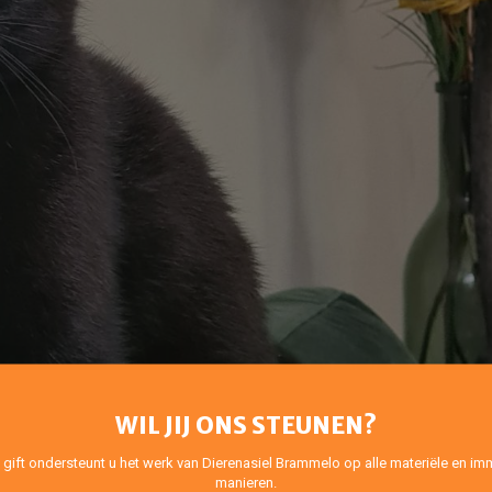
WIL JIJ ONS STEUNEN?
 gift ondersteunt u het werk van Dierenasiel Brammelo op alle materiële en imm
manieren.