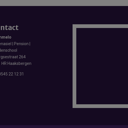
ntact
mmelo
nasiel | Pension |
enschool
rgsestraat 264
 HR Haaksbergen
0545 22 12 31