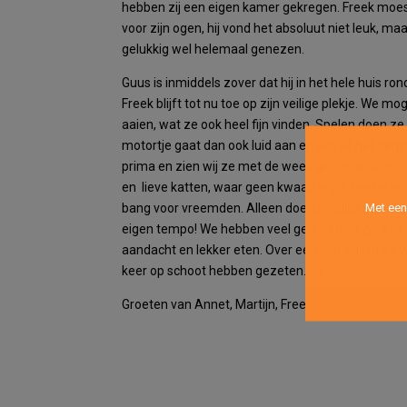
hebben zij een eigen kamer gekregen. Freek moes
voor zijn ogen, hij vond het absoluut niet leuk, maa
gelukkig wel helemaal genezen.
Guus is inmiddels zover dat hij in het hele huis ro
Freek blijft tot nu toe op zijn veilige plekje. We mo
aaien, wat ze ook heel fijn vinden. Spelen doen ze
motortje gaat dan ook luid aan en van af het begi
prima en zien wij ze met de week groter worden.
en lieve katten, waar geen kwaad in zit, beetje ve
Met een
bang voor vreemden. Alleen doen ze alles samen
eigen tempo! We hebben veel geduld met ze, ze kri
aandacht en lekker eten. Over een jaar zullen ze 
keer op schoot hebben gezeten… ;)
Groeten van Annet, Martijn, Freek Keizer en Guus 