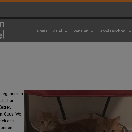
Home
Asiel
Pension
Hondenschool
e meegenomen
 bij hun
Keizer,
m: Guus. We
leek ook
 wennen