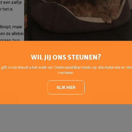
t een zalfje
r het is
ndloopt, maar
gen ze allebei
 graag, hun
n eten ze
 Heel mooie
WIL JIJ ONS STEUNEN?
rlegen en
 gift ondersteunt u het werk van Dierenasiel Brammelo op alle materiële en imm
 en op hun
manieren.
jgen liefde,
vast wel een
KLIK HIER
Prince