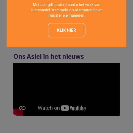
’s Morgens: 10:00 uur -12:00 uur
Met een gift ondersteunt u het werk van
’s Avonds : 17:00 uur -18:00 uur
Dierenasiel Brammelo op alle materiële en
immateriële manieren.
Asiel
Op telefonische afspraak elke dag van de week.
KLIK HIER
Vrijdags: 14:00 uur – 20:00 uur (Inloopmiddag- en avond
alleen voor asielkatten)
Ons Asiel in het nieuws