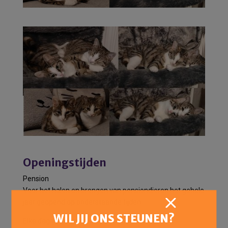
Openingstijden
Pension
Voor het halen en brengen van pensiondieren het gehele
jaar geopend op onderstaande tijden:
WIL JIJ ONS STEUNEN?
Elke dag van de week: