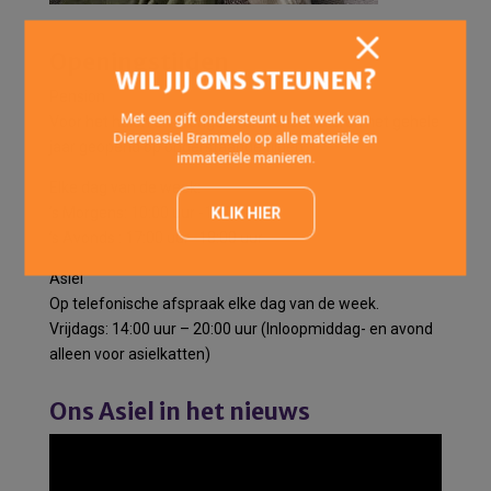
Openingstijden
WIL JIJ ONS STEUNEN?
Pension
Met een gift ondersteunt u het werk van
Voor het halen en brengen van pensiondieren het gehele
Dierenasiel Brammelo op alle materiële en
jaar geopend op onderstaande tijden:
immateriële manieren.
Elke dag van de week:
’s Morgens: 10:00 uur -12:00 uur
KLIK HIER
’s Avonds : 17:00 uur -18:00 uur
Asiel
Op telefonische afspraak elke dag van de week.
Vrijdags: 14:00 uur – 20:00 uur (Inloopmiddag- en avond
alleen voor asielkatten)
Ons Asiel in het nieuws