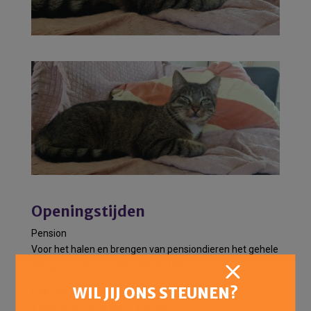
Openingstijden
Pension
Voor het halen en brengen van pensiondieren het gehele
jaar geopend op onderstaande tijden:
WIL JIJ ONS STEUNEN?
Elke dag van de week:
’s Morgens: 10:00 uur -12:00 uur