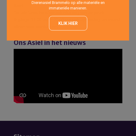
Dierenasiel Brammelo op alle materiële en
Asiel
immateriële manieren.
Op telefonische afspraak elke dag van de week.
Vrijdags: 14:00 uur – 20:00 uur (Inloopmiddag- en avond
KLIK HIER
alleen voor asielkatten)
Ons Asiel in het nieuws