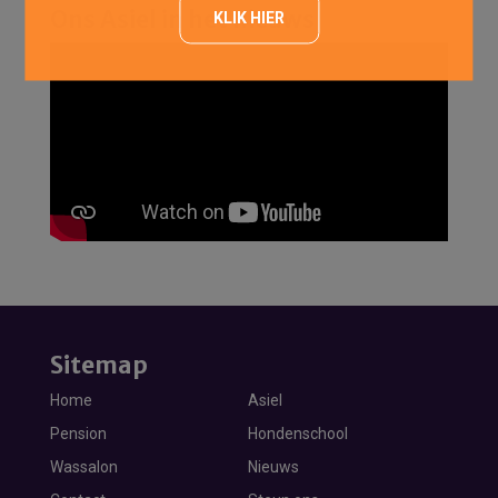
Ons Asiel in het nieuws
KLIK HIER
Sitemap
Home
Asiel
Pension
Hondenschool
Wassalon
Nieuws