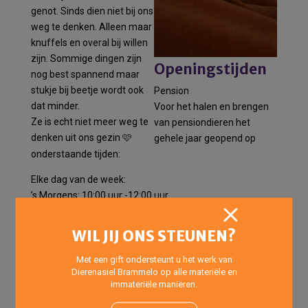
genot. Sinds dien niet bij ons
weg te denken. Alleen maar
knuffels en overal bij willen
zijn. Sommige dingen zijn
Openingstijden
nog best spannend maar
stukje bij beetje wordt ook
Pension
dat minder.
Voor het halen en brengen
Ze is echt niet meer weg te
van pensiondieren het
denken uit ons gezin 🩷
gehele jaar geopend op
onderstaande tijden:
Elke dag van de week:
’s Morgens: 10:00 uur -12:00 uur
’s Avonds : 17:00 uur -18:00 uur
WIL JIJ ONS STEUNEN?
Asiel
Op telefonische afspraak elke dag van de week.
Met een gift ondersteunt u het werk van
Vrijdags: 14:00 uur – 20:00 uur (Inloopmiddag- en avond
Dierenasiel Brammelo op alle materiële en
alleen voor asielkatten)
immateriële manieren.