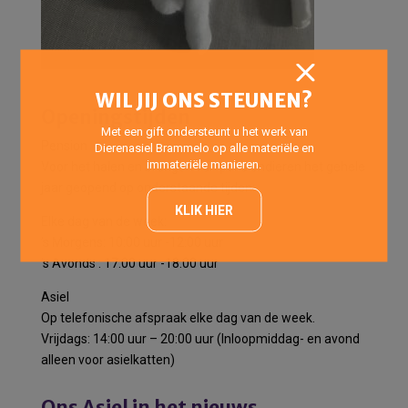
WIL JIJ ONS STEUNEN?
Openingstijden
Met een gift ondersteunt u het werk van
Pension
Dierenasiel Brammelo op alle materiële en
immateriële manieren.
Voor het halen en brengen van pensiondieren het gehele
jaar geopend op onderstaande tijden:
KLIK HIER
Elke dag van de week:
’s Morgens: 10:00 uur -12:00 uur
’s Avonds : 17:00 uur -18:00 uur
Asiel
Op telefonische afspraak elke dag van de week.
Vrijdags: 14:00 uur – 20:00 uur (Inloopmiddag- en avond
alleen voor asielkatten)
Ons Asiel in het nieuws