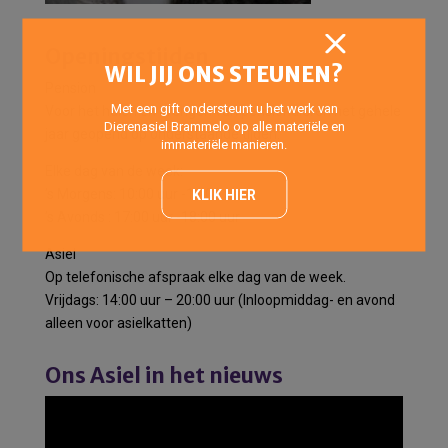
Openingstijden
WIL JIJ ONS STEUNEN?
Pension
Met een gift ondersteunt u het werk van
Voor het halen en brengen van pensiondieren het gehele
Dierenasiel Brammelo op alle materiële en
jaar geopend op onderstaande tijden:
immateriële manieren.
Elke dag van de week:
’s Morgens: 10:00 uur -12:00 uur
KLIK HIER
’s Avonds : 17:00 uur -18:00 uur
Asiel
Op telefonische afspraak elke dag van de week.
Vrijdags: 14:00 uur – 20:00 uur (Inloopmiddag- en avond
alleen voor asielkatten)
Ons Asiel in het nieuws