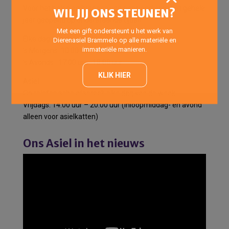
Voor het halen en brengen van pensiondieren het gehele
WIL JIJ ONS STEUNEN?
jaar geopend op onderstaande tijden:
Met een gift ondersteunt u het werk van
Elke dag van de week:
Dierenasiel Brammelo op alle materiële en
immateriële manieren.
’s Morgens: 10:00 uur -12:00 uur
’s Avonds : 17:00 uur -18:00 uur
KLIK HIER
Asiel
Op telefonische afspraak elke dag van de week.
Vrijdags: 14:00 uur – 20:00 uur (Inloopmiddag- en avond
alleen voor asielkatten)
Ons Asiel in het nieuws