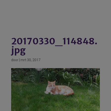
20170330_114848.
jpg
door
|
mrt 30, 2017