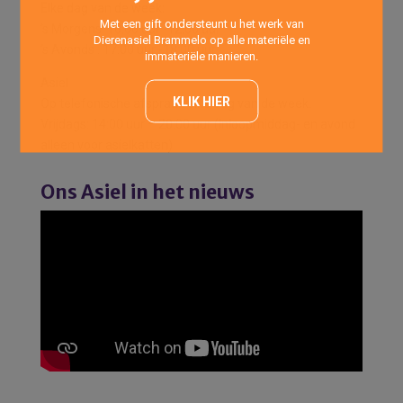
Elke dag van de week:
Met een gift ondersteunt u het werk van
’s Morgens: 10:00 uur -12:00 uur
Dierenasiel Brammelo op alle materiële en
’s Avonds : 17:00 uur -18:00 uur
immateriële manieren.
Asiel
KLIK HIER
Op telefonische afspraak elke dag van de week.
Vrijdags: 14:00 uur – 20:00 uur (Inloopmiddag- en avond
alleen voor asielkatten)
Ons Asiel in het nieuws