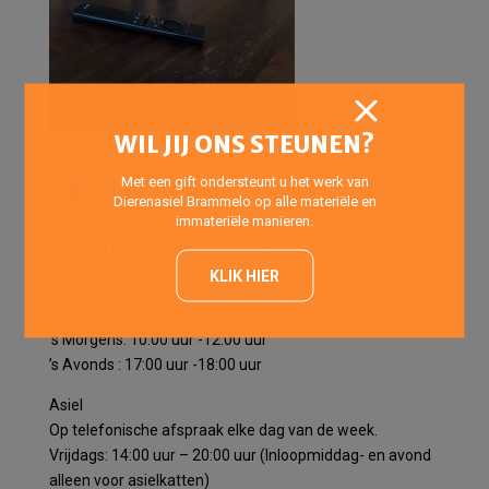
WIL JIJ ONS STEUNEN?
Met een gift ondersteunt u het werk van
Openingstijden
Dierenasiel Brammelo op alle materiële en
immateriële manieren.
Pension
Voor het halen en brengen van pensiondieren het gehele
jaar geopend op onderstaande tijden:
KLIK HIER
Elke dag van de week:
’s Morgens: 10:00 uur -12:00 uur
’s Avonds : 17:00 uur -18:00 uur
Asiel
Op telefonische afspraak elke dag van de week.
Vrijdags: 14:00 uur – 20:00 uur (Inloopmiddag- en avond
alleen voor asielkatten)