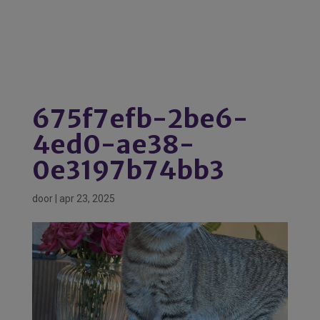
675f7efb-2be6-
4ed0-ae38-
0e3197b74bb3
door
|
apr 23, 2025