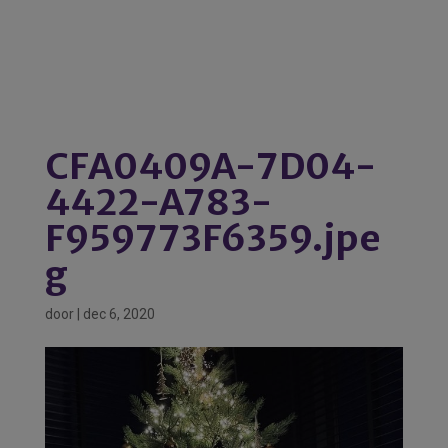
CFA0409A-7D04-
4422-A783-
F959773F6359.jpe
g
door
|
dec 6, 2020