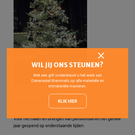
WIL JIJ ONS STEUNEN?
Met een gift ondersteunt u het werk van
Dierenasiel Brammelo op alle materiële en
immateriële manieren.
Openingstijden
KLIK HIER
Pension
Voor het halen en brengen van pensiondieren het gehele
jaar geopend op onderstaande tijden: