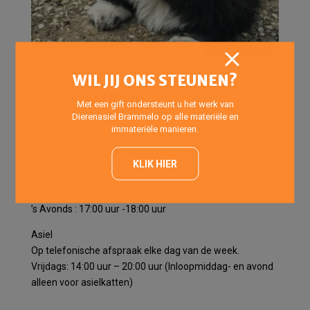
WIL JIJ ONS STEUNEN?
Openingstijden
Met een gift ondersteunt u het werk van
Dierenasiel Brammelo op alle materiële en
Pension
immateriële manieren.
Voor het halen en brengen van pensiondieren het gehele
jaar geopend op onderstaande tijden:
KLIK HIER
Elke dag van de week:
’s Morgens: 10:00 uur -12:00 uur
’s Avonds : 17:00 uur -18:00 uur
Asiel
Op telefonische afspraak elke dag van de week.
Vrijdags: 14:00 uur – 20:00 uur (Inloopmiddag- en avond
alleen voor asielkatten)