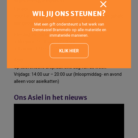
Pension
WIL JIJ ONS STEUNEN?
Voor het halen en brengen van pensiondieren het gehele
jaar geopend op onderstaande tijden:
Met een gift ondersteunt u het werk van
Dierenasiel Brammelo op alle materiële en
Elke dag van de week:
immateriële manieren.
’s Morgens: 10:00 uur -12:00 uur
’s Avonds : 17:00 uur -18:00 uur
KLIK HIER
Asiel
Op telefonische afspraak elke dag van de week.
Vrijdags: 14:00 uur – 20:00 uur (Inloopmiddag- en avond
alleen voor asielkatten)
Ons Asiel in het nieuws