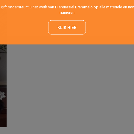
 gift ondersteunt u het werk van Dierenasiel Brammelo op alle materiële en imm
manieren.
KLIK HIER