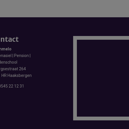
ntact
mmelo
nasiel | Pension |
enschool
rgsestraat 264
 HR Haaksbergen
0545 22 12 31