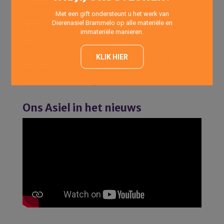
Elke dag van de week:
Met een gift ondersteunt u het werk van
’s Morgens: 10:00 uur -12:00 uur
Dierenasiel Brammelo op alle materiële en
’s Avonds : 17:00 uur -18:00 uur
immateriële manieren.
Asiel
KLIK HIER
Op telefonische afspraak elke dag van de week.
Vrijdags: 14:00 uur – 20:00 uur (Inloopmiddag- en avond
alleen voor asielkatten)
Ons Asiel in het nieuws