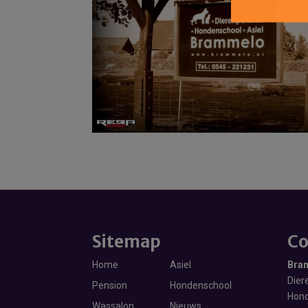
Sitemap
Co
Home
Asiel
Bra
Diere
Pension
Hondenschool
Hond
Wassalon
Nieuws