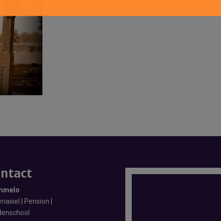
ntact
mmelo
nasiel | Pension |
enschool