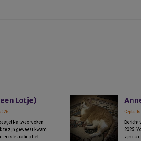
een Lotje)
 2026
Geplaatst
beestje! Na twee weken
Bericht 
nk te zijn geweest kwam
2025. Vo
e eerste aai liep het
zijn nu 