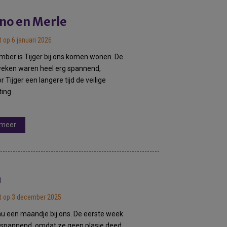
o en Merle
 op 6 januari 2026
ber is Tijger bij ons komen wonen. De
weken waren heel erg spannend,
 Tijger een langere tijd de veilige
ting…
 meer
a
t op 3 december 2025
nu een maandje bij ons. De eerste week
 spannend, omdat ze geen plasje deed.