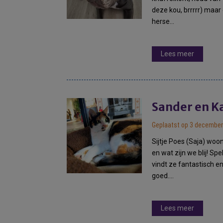
deze kou, brrrrr) maa
herse…
Lees meer
Geplaatst op 3 december
Sijtje Poes (Saja) woo
en wat zijn we blij! Sp
vindt ze fantastisch e
goed….
Lees meer