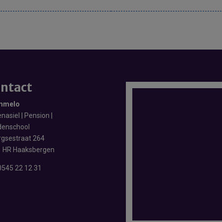
ntact
mmelo
nasiel | Pension |
enschool
rgsestraat 264
 HR Haaksbergen
0545 22 12 31