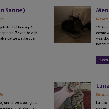
en Sanne)
Menn
2026
Geplaatst
eleden hebben wij Pip
13 Decem
opteerd. Ze voelde zich
eerste 
halve dat ze wat last van
waardoor
beschut
Lees
Lun
026
Geplaats
bij ons en ze is een grote
Luna is 
 wandelen (behalve met
was erg