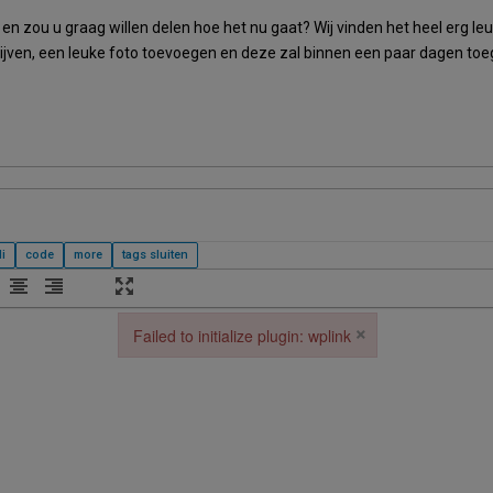
 en zou u graag willen delen hoe het nu gaat? Wij vinden het heel erg le
hrijven, een leuke foto toevoegen en deze zal binnen een paar dagen t
×
Failed to initialize plugin: wplink
Failed to initialize plugin: wplink