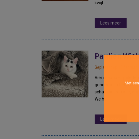
kwijl…
Lees meer
Geplaatst op 13 februari
Vier maanden geleden
Met een
genoemd in het asiel) b
schat van een dier, erg 
We he…
Lees meer