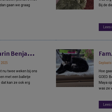
r dan gaan we graag
Bij de di
Lees
S
ander en Karin Benjaminse
Fam.
 2025
Geplaats
nt nu twee weken bij ons
Hoe gaa
elen met een balletje
GOED. Be
n dat kan ze ook erg
Maya opg
was ze 
Lees