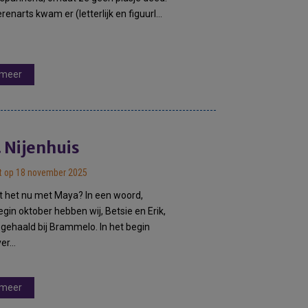
erenarts kwam er (letterlijk en figuurl…
 meer
 Nijenhuis
t op 18 november 2025
t het nu met Maya? In een woord,
gin oktober hebben wij, Betsie en Erik,
ehaald bij Brammelo. In het begin
ver…
 meer