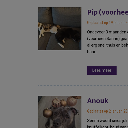
Pip (voorhe
Geplaatst op 19 januari 
Ongeveer 3 maanden g
(voorheen Sanne) gead
al erg snel thuis en be
haar…
Lees meer
Anouk
Geplaatst op 2 januari 2
Senna woont sinds juli 
knuffelkont, houd van