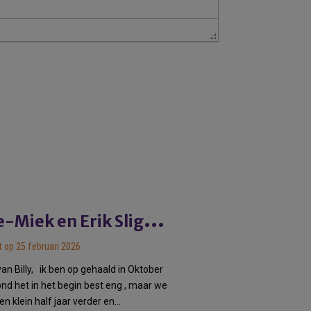
A
nne-Miek en Erik Sligman
 op 25 februari 2026
van Billy, ik ben op gehaald in Oktober
nd het in het begin best eng , maar we
een klein half jaar verder en…