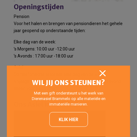
Openingstijden
Pension
Voor het halen en brengen van pensiondieren het gehele
jaar geopend op onderstaande tijden:
Elke dag van de week:
’s Morgens: 10:00 uur -12:00 uur
’s Avonds : 17:00 uur -18:00 uur
Asiel
Op telefonische afspraak elke dag van de week.
WIL JIJ ONS STEUNEN?
Vrijdags: 14:00 uur – 20:00 uur (Inloopmiddag- en avond
alleen voor asielkatten)
Met een gift ondersteunt u het werk van
Dierenasiel Brammelo op alle materiële en
Ons Asiel in het nieuws
immateriële manieren.
KLIK HIER