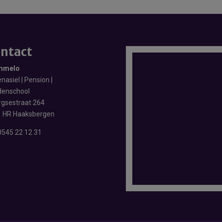
ntact
mmelo
nasiel | Pension |
enschool
rgsestraat 264
 HR Haaksbergen
0545 22 12 31