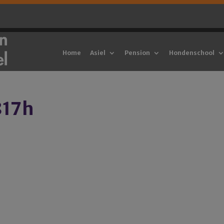
Home
Asiel
Pension
Hondenschool
817h