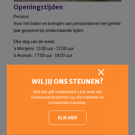
Openingstijden
Pension
Voor het halen en brengen van pensiondieren het gehele
jaar geopend op onderstaande tijden:
Elke dag van de week:
’s Morgens: 10:00 uur -12:00 uur
’s Avonds : 17:00 uur -18:00 uur
Asiel
Op telefonische afspraak elke dag van de week.
WIL JIJ ONS STEUNEN?
Vrijdags: 14:00 uur – 20:00 uur (Inloopmiddag- en avond
alleen voor asielkatten)
Met een gift ondersteunt u het werk van
Dierenasiel Brammelo op alle materiële en
Ons Asiel in het nieuws
immateriële manieren.
KLIK HIER