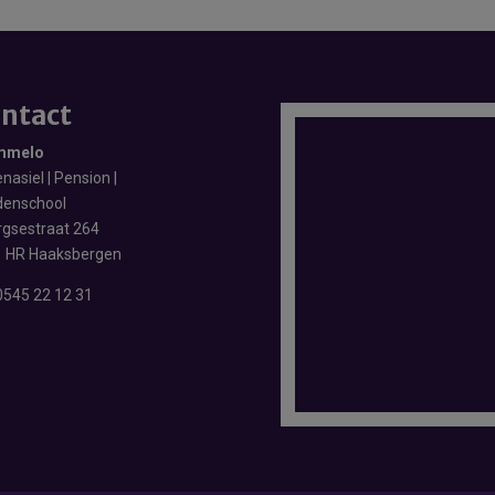
ntact
mmelo
nasiel | Pension |
enschool
rgsestraat 264
 HR Haaksbergen
0545 22 12 31