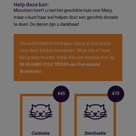
Help deze kat:
Misschien heeft u niet het geschikte huis voor Macy,
maar u kunt haar wel helpen door een gerichte donatie
te doen. De dieren zijn u dankbaar!
Via onderstaande bedragen kan je al zien wat je
voor deze kat kan betekenen. Wil je ons of deze
kat graag steunen, maak dan een donatie over op:
NL96 RABO 0152 182500 van Dierenasiel
Brammelo.
€45
€75
Castratie
Sterilisatie