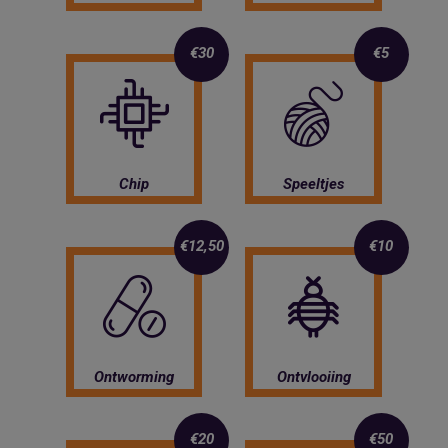
€30
€5
Chip
Speeltjes
€12,50
€10
Ontworming
Ontvlooiing
€20
€50