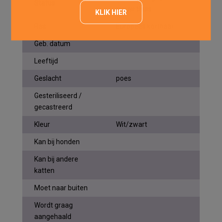
Status
nieuw thuis....
KLIK HIER
Ras
Europees korthaar
Geb. datum
Leeftijd
Geslacht
poes
Gesteriliseerd /
gecastreerd
Kleur
Wit/zwart
Kan bij honden
Kan bij andere
katten
Moet naar buiten
Wordt graag
aangehaald