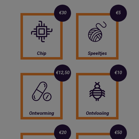
€30
€5
Chip
Speeltjes
€12,50
€10
Ontworming
Ontvlooiing
€20
€50