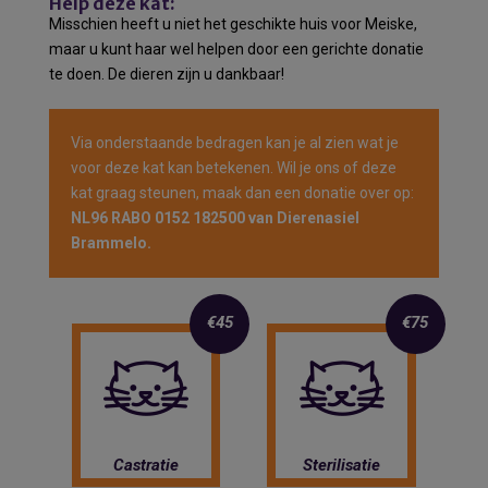
Help deze kat:
Misschien heeft u niet het geschikte huis voor Meiske,
maar u kunt haar wel helpen door een gerichte donatie
te doen. De dieren zijn u dankbaar!
Via onderstaande bedragen kan je al zien wat je
voor deze kat kan betekenen. Wil je ons of deze
kat graag steunen, maak dan een donatie over op:
NL96 RABO 0152 182500 van Dierenasiel
Brammelo.
€45
€75
Castratie
Sterilisatie