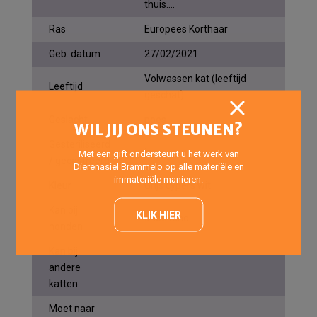
thuis....
Ras
Europees Korthaar
Geb. datum
27/02/2021
Volwassen kat (leeftijd
Leeftijd
geschat)
Geslacht
poes
WIL JIJ ONS STEUNEN?
Gesteriliseerd
ja
Met een gift ondersteunt u het werk van
/ gecastreerd
Dierenasiel Brammelo op alle materiële en
immateriële manieren.
Kleur
Grijs cypers wit
Kan bij
KLIK HIER
onbekend
honden
Kan bij
andere
katten
Moet naar