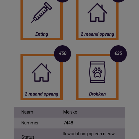
Enting
2 maand opvang
€50
€35
2 maand opvang
Brokken
Naam
Meiske
Nummer
7448
Ik wacht nog op een nieuw
Status