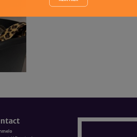
ntact
mmelo