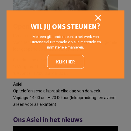
Openingstijden
WIL JIJ ONS STEUNEN?
Pension
Met een gift ondersteunt u het werk van
Dierenasiel Brammelo op alle materiële en
Voor het halen en brengen van pensiondieren het gehele
immateriële manieren.
jaar geopend op onderstaande tijden:
Elke dag van de week:
KLIK HIER
’s Morgens: 10:00 uur -12:00 uur
’s Avonds : 17:00 uur -18:00 uur
Asiel
Op telefonische afspraak elke dag van de week.
Vrijdags: 14:00 uur – 20:00 uur (Inloopmiddag- en avond
alleen voor asielkatten)
Ons Asiel in het nieuws