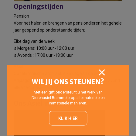
Openingstijden
Pension
Voor het halen en brengen van pensiondieren het gehele
jaar geopend op onderstaande tijden:
Elke dag van de week:
’s Morgens: 10:00 uur -12:00 uur
’s Avonds : 17:00 uur -18:00 uur
Asiel
Op telefonische afspraak elke dag van de week.
WIL JIJ ONS STEUNEN?
Vrijdags: 14:00 uur – 20:00 uur (Inloopmiddag- en avond
alleen voor asielkatten)
Met een gift ondersteunt u het werk van
Dierenasiel Brammelo op alle materiële en
Ons Asiel in het nieuws
immateriële manieren.
KLIK HIER