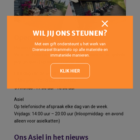
WIL JIJ ONS STEUNEN?
Openingstijden
Met een gift ondersteunt u het werk van
Pension
Dierenasiel Brammelo op alle materiële en
Voor het halen en brengen van pensiondieren het gehele
immateriële manieren.
jaar geopend op onderstaande tijden:
KLIK HIER
Elke dag van de week:
’s Morgens: 10:00 uur -12:00 uur
’s Avonds : 17:00 uur -18:00 uur
Asiel
Op telefonische afspraak elke dag van de week.
Vrijdags: 14:00 uur – 20:00 uur (Inloopmiddag- en avond
alleen voor asielkatten)
Ons Asiel in het nieuws