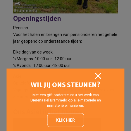
Openingstijden
Pension
Voor het halen en brengen van pensiondieren het gehele
jaar geopend op onderstaande tijden:
Elke dag van de week:
’s Morgens: 10:00 uur -12:00 uur
’s Avonds : 17:00 uur -18:00 uur
Asiel
Op telefonische afspraak elke dag van de week.
WIL JIJ ONS STEUNEN?
Vrijdags: 14:00 uur – 20:00 uur (Inloopmiddag- en avond
Met een gift ondersteunt u het werk van
alleen voor asielkatten)
Dierenasiel Brammelo op alle materiële en
immateriële manieren.
Ons Asiel in het nieuws
KLIK HIER