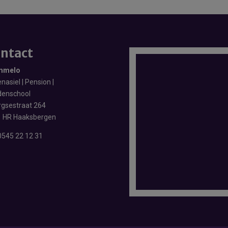
ntact
mmelo
nasiel | Pension |
enschool
rgsestraat 264
 HR Haaksbergen
0545 22 12 31